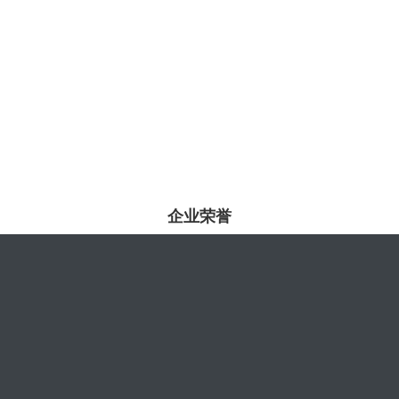
泛非邮政联盟大楼会议厅
itc系统产品成功应用
查看更多
企业荣誉
金砖峰会
itc系统产品成功应用
查看更多