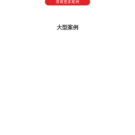
查看更多案例
大型案例
联合国防治荒漠化公约大会
itc系统产品成功应用
查看更多
冬奥会场馆户外扩声建设
itc系统产品成功应用
查看更多