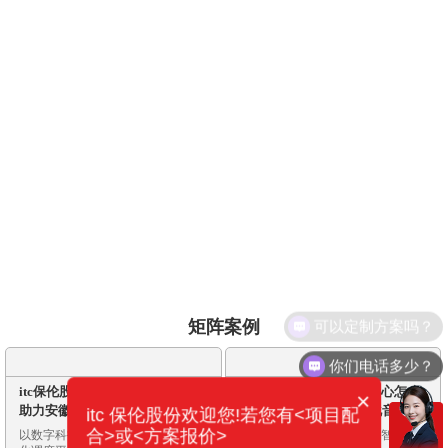
矩阵案例
你们电话多少？
itc保伦股份一体化指挥调度方案
智慧燃气应急调度指挥中心怎么
×
助力安徽某市 应急指挥中心数字
建？看itc保伦股份一体化音视频
itc 保伦股份欢迎您!若您有<项目配
化焕新，打造多级联动指挥体系
解决方案落地案例解析
合>或<方案报价>
以数字科技赋能打造智慧应急一体
itc以数字技术赋能城市燃气智慧化