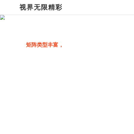
视界无限精彩
矩阵类型丰富，
多路输入/输出可选
支持8路、16路、32路、72路、144路多种输入/输出，根
据需求搭配不同的板卡，内置板卡智能识别技术，自动检
测板卡类型即插即用