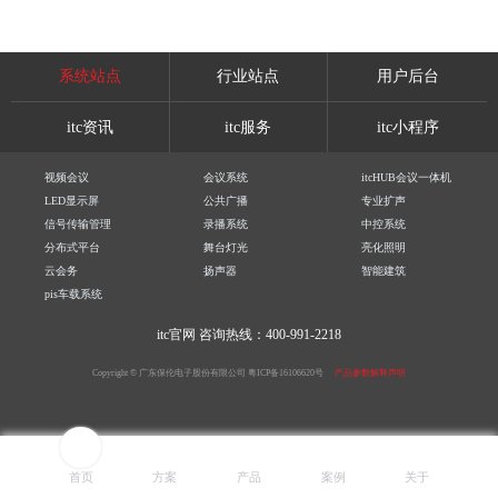
系统站点
行业站点
用户后台
itc资讯
itc服务
itc小程序
视频会议
会议系统
itcHUB会议一体机
LED显示屏
公共广播
专业扩声
信号传输管理
录播系统
中控系统
分布式平台
舞台灯光
亮化照明
云会务
扬声器
智能建筑
pis车载系统
itc官网
咨询热线：400-991-2218
Copyright © 广东保伦电子股份有限公司
粤ICP备16106620号
产品参数解释声明
首页
方案
产品
案例
关于