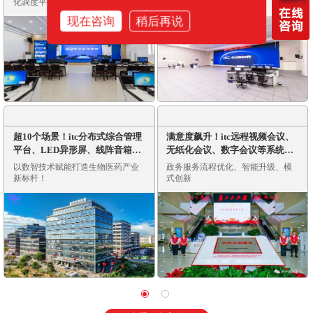
化调度平台，实现应急管理“一张
转型
图”
现在咨询
稍后再说
超10个场景！itc分布式综合管理
满意度飙升！itc远程视频会议、
平台、LED异形屏、线阵音箱等
无纸化会议、数字会议等系统助
全面应用于加中生物科技总部大
力济宁市行政审批服务局打造
以数智技术赋能打造生物医药产业
政务服务流程优化、智能升级、模
楼智慧化建设
「智慧政务」新标杆
新标杆！
式创新