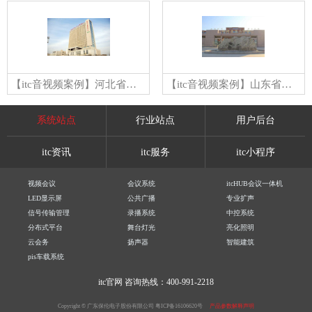
【itc音视频案例】河北省保定市第一中心医院
【itc音视频案例】山东省东营市利津二中
系统站点
行业站点
用户后台
itc资讯
itc服务
itc小程序
视频会议
会议系统
itcHUB会议一体机
LED显示屏
公共广播
专业扩声
信号传输管理
录播系统
中控系统
分布式平台
舞台灯光
亮化照明
云会务
扬声器
智能建筑
pis车载系统
itc官网
咨询热线：400-991-2218
Copyright © 广东保伦电子股份有限公司
粤ICP备16106620号
产品参数解释声明