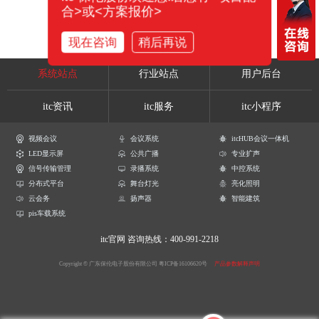
合>或<方案报价>
现在咨询
稍后再说
系统站点
行业站点
用户后台
itc资讯
itc服务
itc小程序
视频会议
会议系统
itcHUB会议一体机
LED显示屏
公共广播
专业扩声
信号传输管理
录播系统
中控系统
分布式平台
舞台灯光
亮化照明
云会务
扬声器
智能建筑
pis车载系统
itc官网
咨询热线：400-991-2218
Copyright © 广东保伦电子股份有限公司
粤ICP备16106620号
产品参数解释声明