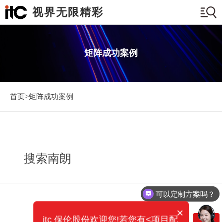
视界无限精彩
矩阵成功案例
首页>
矩阵成功案例
搜索南朗
可以定制方案吗？
×
itc 保伦股份欢迎您!若您有<项目配