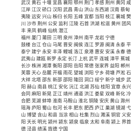
武汉
黄石
十堰
宜昌
襄阳
鄂州
荆门
孝感
荆州
黄冈
咸
江岸
江汉
硚口
汉阳
武昌
青山
洪山
东西湖
汉南
蔡甸
夷陵
远安
兴山
秭归
长阳
五峰
宜都
当阳
枝江
襄城
樊
川
沙市
荆州
公安
监利
江陵
石首
洪湖
松滋
黄州
团风
丰
来凤
鹤峰
仙桃
潜江
福州
厦门
莆田
三明
泉州
漳州
南平
龙岩
宁德
鼓楼
台江
仓山
马尾
晋安
闽侯
连江
罗源
闽清
永泰
平
泰宁
建宁
永安
丰泽
鲤城
洛江
泉港
惠安
安溪
永春
德
武夷山
建瓯
新罗
永定
长汀
上杭
武平
连城
漳平
蕉城
长沙
株洲
湘潭
衡阳
邵阳
岳阳
常德
张家界
益阳
郴州
芙蓉
天心
岳麓
开福
雨花
望城
浏阳
宁乡
荷塘
芦淞
石
大祥
北塔
邵东
新邵
邵阳
隆回
洞口
绥宁
新宁
城步
武
阳
赫山
南县
桃江
安化
沅江
北湖
苏仙
桂阳
宜章
永兴
会同
麻阳
新晃
芷江
靖州
通道
洪江
娄星
双峰
新化
冷
合肥
芜湖
蚌埠
淮南
马鞍山
淮北
铜陵
安庆
黄山
滁州
瑶海
庐阳
蜀山
包河
长丰
肥东
肥西
庐江
巢湖
镜湖
弋
山
博望
含山
和县
当涂
相山
杜集
烈山
濉溪
铜官
义安
阳
天长
明光
颍州
颍东
颍泉
临泉
太和
阜南
颍上
界首
德
泾县
绩溪
旌德
宁国