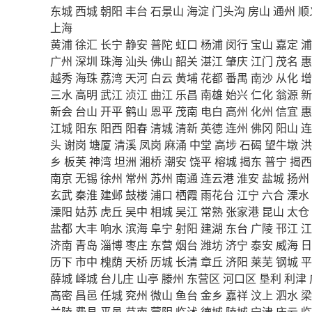
东城
西城
朝阳
丰台
石景山
海淀
门头沟
房山
通州
顺
上海
黄浦
徐汇
长宁
静安
普陀
虹口
杨浦
闵行
宝山
嘉定
浦
广州
深圳
珠海
汕头
佛山
韶关
湛江
肇庆
江门
茂名
惠
越秀
海珠
荔湾
天河
白云
黄埔
花都
番禺
南沙
从化
增
三水
高明
武江
浈江
曲江
乐昌
南雄
始兴
仁化
翁源
新
新会
台山
开平
鹤山
恩平
茂南
电白
高州
化州
信宜
惠
江城
阳东
阳西
阳春
清城
清新
英德
连州
佛冈
阳山
连
头
谢岗
塘厦
清溪
凤岗
麻涌
中堂
高埗
石碣
望牛墩
洪
乡
板芙
神湾
坦洲
湘桥
潮安
饶平
榕城
揭东
普宁
揭西
南京
无锡
徐州
常州
苏州
南通
连云港
淮安
盐城
扬州
玄武
秦淮
建邺
鼓楼
浦口
栖霞
雨花台
江宁
六合
溧水
溧阳
姑苏
虎丘
吴中
相城
吴江
常熟
张家港
昆山
太仓
盐都
大丰
响水
滨海
阜宁
射阳
建湖
东台
广陵
邗江
江
济南
青岛
淄博
枣庄
东营
烟台
潍坊
济宁
泰安
威海
日
历下
市中
槐荫
天桥
历城
长清
章丘
济阳
莱芜
钢城
平
薛城
峄城
台儿庄
山亭
滕州
东营区
河口区
垦利
利津
高密
昌邑
任城
兖州
微山
鱼台
金乡
嘉祥
汶上
泗水
梁
兰陵
费县
平邑
莒南
蒙阴
临沭
德城
陵城
宁津
庆云
临