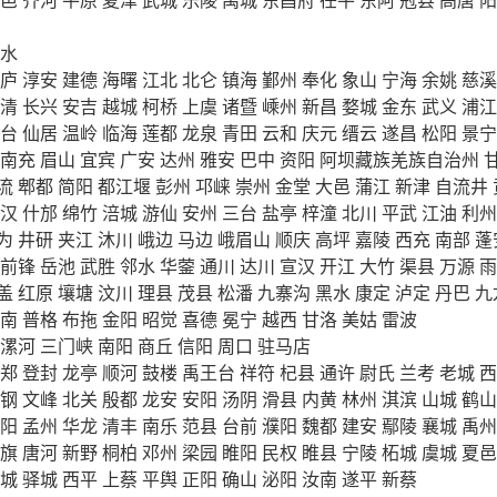
水
庐
淳安
建德
海曙
江北
北仑
镇海
鄞州
奉化
象山
宁海
余姚
慈溪
清
长兴
安吉
越城
柯桥
上虞
诸暨
嵊州
新昌
婺城
金东
武义
浦江
台
仙居
温岭
临海
莲都
龙泉
青田
云和
庆元
缙云
遂昌
松阳
景宁
南充
眉山
宜宾
广安
达州
雅安
巴中
资阳
阿坝藏族羌族自治州
流
郫都
简阳
都江堰
彭州
邛崃
崇州
金堂
大邑
蒲江
新津
自流井
汉
什邡
绵竹
涪城
游仙
安州
三台
盐亭
梓潼
北川
平武
江油
利州
为
井研
夹江
沐川
峨边
马边
峨眉山
顺庆
高坪
嘉陵
西充
南部
蓬
前锋
岳池
武胜
邻水
华蓥
通川
达川
宣汉
开江
大竹
渠县
万源
雨
盖
红原
壤塘
汶川
理县
茂县
松潘
九寨沟
黑水
康定
泸定
丹巴
九
南
普格
布拖
金阳
昭觉
喜德
冕宁
越西
甘洛
美姑
雷波
漯河
三门峡
南阳
商丘
信阳
周口
驻马店
郑
登封
龙亭
顺河
鼓楼
禹王台
祥符
杞县
通许
尉氏
兰考
老城
西
钢
文峰
北关
殷都
龙安
安阳
汤阴
滑县
内黄
林州
淇滨
山城
鹤山
阳
孟州
华龙
清丰
南乐
范县
台前
濮阳
魏都
建安
鄢陵
襄城
禹州
旗
唐河
新野
桐柏
邓州
梁园
睢阳
民权
睢县
宁陵
柘城
虞城
夏邑
城
驿城
西平
上蔡
平舆
正阳
确山
泌阳
汝南
遂平
新蔡