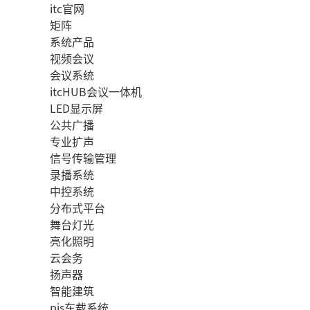
itc官网
矩阵
系统产品
视频会议
会议系统
itcHUB会议一体机
LED显示屏
公共广播
专业扩声
信号传输管理
录播系统
中控系统
分布式平台
舞台灯光
亮化照明
云会务
扬声器
智能建筑
pis车载系统