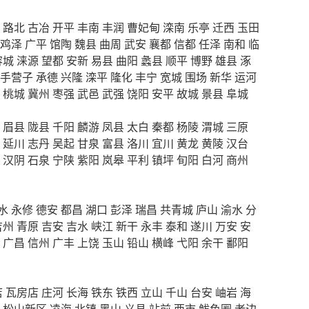
路北
古冶
开平
丰南
丰润
曹妃甸
滦南
乐亭
迁西
玉田
鸡泽
广平
馆陶
魏县
曲周
武安
襄都
信都
任泽
南和
临
容城
涞源
望都
安新
易县
曲阳
蠡县
顺平
博野
雄县
涿
手营子
承德
兴隆
滦平
隆化
丰宁
宽城
围场
新华
运河
桃城
冀州
枣强
武邑
武强
饶阳
安平
故城
景县
阜城
眉县
陇县
千阳
麟游
凤县
太白
秦都
杨陵
渭城
三原
延川
志丹
吴起
甘泉
富县
洛川
宜川
黄龙
黄陵
汉台
汉阴
石泉
宁陕
紫阳
岚皋
平利
镇坪
旬阳
白河
商州
水
永修
德安
都昌
湖口
彭泽
瑞昌
共青城
庐山
渝水
分
吉州
青原
吉安
吉水
峡江
新干
永丰
泰和
遂川
万安
安
广昌
信州
广丰
上饶
玉山
铅山
横峰
弋阳
余干
鄱阳
店
瓦房店
庄河
长海
铁东
铁西
立山
千山
台安
岫岩
海
松山新区
凌海
北镇
黑山
义县
站前
西市
鲅鱼圈
老边