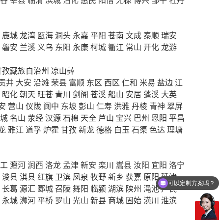
鹿城
龙湾
瓯海
洞头
永嘉
平阳
苍南
文成
泰顺
瑞安
磐安
兰溪
义乌
东阳
永康
柯城
衢江
常山
开化
龙游
甘孜藏族自治州
凉山彝
贡井
大安
沿滩
荣县
富顺
东区
西区
仁和
米易
盐边
江
昭化
朝天
旺苍
青川
剑阁
苍溪
船山
安居
蓬溪
大英
安
营山
仪陇
阆中
东坡
彭山
仁寿
洪雅
丹棱
青神
翠屏
城
名山
荥经
汉源
石棉
天全
芦山
宝兴
巴州
恩阳
平昌
龙
雅江
道孚
炉霍
甘孜
新龙
德格
白玉
石渠
色达
理塘
工
瀍河
涧西
洛龙
孟津
新安
栾川
嵩县
汝阳
宜阳
洛宁
浚县
淇县
红旗
卫滨
凤泉
牧野
新乡
获嘉
原阳
延津
可以定制方案吗？
长葛
源汇
郾城
召陵
舞阳
临颍
湖滨
陕州
渑池
卢氏
你们电话多少
永城
浉河
平桥
罗山
光山
新县
商城
固始
潢川
淮滨