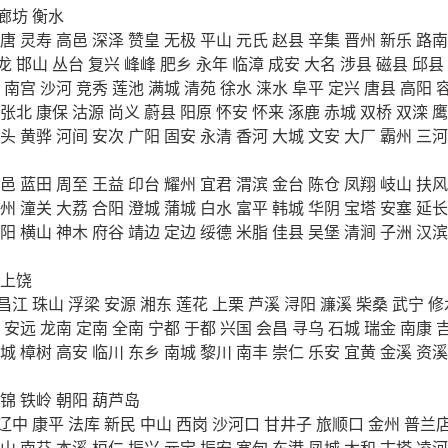
廊坊
衡水
唐
灵寿
高邑
深泽
赞皇
无极
平山
元氏
赵县
辛集
晋州
新乐
路南
龙
邯山
丛台
复兴
峰峰
肥乡
永年
临漳
成安
大名
涉县
磁县
邱县
南宫
沙河
竞秀
莲池
满城
清苑
徐水
涞水
阜平
定兴
唐县
高阳
张北
康保
沽源
尚义
蔚县
阳原
怀安
怀来
涿鹿
赤城
双桥
双滦
鹰
头
黄骅
河间
安次
广阳
固安
永清
香河
大城
文安
大厂
霸州
三河
邑
蓝田
周至
王益
印台
耀州
宜君
渭滨
金台
陈仓
凤翔
岐山
扶风
州
潼关
大荔
合阳
澄城
蒲城
白水
富平
韩城
华阴
宝塔
安塞
延长
阳
横山
神木
府谷
靖边
定边
绥德
米脂
佳县
吴堡
清涧
子洲
汉滨
上饶
昌江
珠山
浮梁
安源
湘东
莲花
上栗
芦溪
浔阳
濂溪
柴桑
武宁
修
安远
龙南
定南
全南
宁都
于都
兴国
会昌
寻乌
石城
瑞金
南康
城
樟树
高安
临川
东乡
南城
黎川
南丰
崇仁
乐安
宜黄
金溪
资溪
锦
铁岭
朝阳
葫芦岛
辽中
康平
法库
新民
中山
西岗
沙河口
甘井子
旅顺口
金州
普兰
山
南芬
本溪
桓仁
振兴
元宝
振安
宽甸
东港
凤城
太和
古塔
凌河