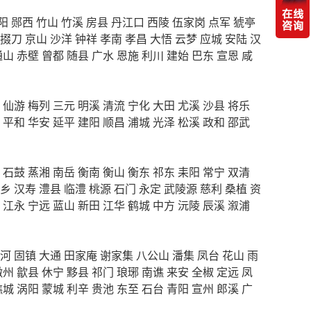
阳
郧西
竹山
竹溪
房县
丹江口
西陵
伍家岗
点军
猇亭
掇刀
京山
沙洋
钟祥
孝南
孝昌
大悟
云梦
应城
安陆
汉
通山
赤壁
曾都
随县
广水
恩施
利川
建始
巴东
宣恩
咸
仙游
梅列
三元
明溪
清流
宁化
大田
尤溪
沙县
将乐
平和
华安
延平
建阳
顺昌
浦城
光泽
松溪
政和
邵武
石鼓
蒸湘
南岳
衡南
衡山
衡东
祁东
耒阳
常宁
双清
乡
汉寿
澧县
临澧
桃源
石门
永定
武陵源
慈利
桑植
资
江永
宁远
蓝山
新田
江华
鹤城
中方
沅陵
辰溪
溆浦
河
固镇
大通
田家庵
谢家集
八公山
潘集
凤台
花山
雨
徽州
歙县
休宁
黟县
祁门
琅琊
南谯
来安
全椒
定远
凤
谯城
涡阳
蒙城
利辛
贵池
东至
石台
青阳
宣州
郎溪
广