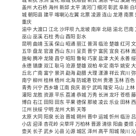
盖州
大石桥
海州
新邱
太平
清河门
细河
彰武
阜新
白
城
朝阳县
建平
喀喇沁左翼
北票
凌源
连山
龙港
南票
重庆
渝中
大渡口
江北
沙坪坝
九龙坡
南岸
北碚
渝北
巴南
巫山
巫溪
石柱
秀山
酉阳
彭水
昆明
曲靖
玉溪
保山
昭通
丽江
普洱
临沧
楚雄
红河
文
五华
盘龙
官渡
西山
东川
呈贡
晋宁
富民
宜良
石林
嵩
施甸
腾冲
龙陵
昌宁
昭阳
鲁甸
巧家
盐津
大关
永善
绥
永德
镇康
双江
耿马
沧源
楚雄
双柏
牟定
南华
姚安
大
丘北
广南
富宁
景洪
勐海
勐腊
大理
漾濞
祥云
宾川
弥
南宁
柳州
桂林
梧州
北海
防城港
钦州
贵港
玉林
百色
青秀
兴宁
西乡塘
江南
良庆
邕宁
武鸣
隆安
马山
上林
灌阳
龙胜
资源
平乐
荔浦
恭城
万秀
长洲
龙圩
苍梧
藤
博白
右江
田阳
田东
平果
德保
那坡
凌云
乐业
田林
西
江州
扶绥
宁明
龙州
大新
天等
太原
大同
阳泉
长治
晋城
朔州
晋中
运城
忻州
临汾
吕
小店
迎泽
杏花岭
尖草坪
万柏林
晋源
清徐
阳曲
娄烦
壶关
长子
武乡
沁县
沁源
城区
泽州
高平
阳城
陵川
沁