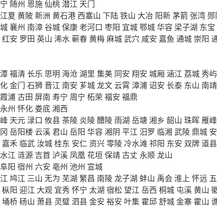
宁
随州
恩施
仙桃
潜江
天门
江夏
黄陂
新洲
黄石港
西塞山
下陆
铁山
大冶
阳新
茅箭
张湾
郧
城
襄州
南漳
谷城
保康
老河口
枣阳
宜城
鄂城
华容
梁子湖
东宝
红安
罗田
英山
浠水
蕲春
黄梅
麻城
武穴
咸安
嘉鱼
通城
崇阳
潭
福清
长乐
思明
海沧
湖里
集美
同安
翔安
城厢
涵江
荔城
秀屿
化
金门
石狮
晋江
南安
芗城
龙文
云霄
漳浦
诏安
长泰
东山
南靖
霞浦
古田
屏南
寿宁
周宁
柘荣
福安
福鼎
永州
怀化
娄底
湘西
峰
天元
渌口
攸县
茶陵
炎陵
醴陵
雨湖
岳塘
湘乡
韶山
珠晖
雁峰
冈
岳阳楼
云溪
君山
岳阳
华容
湘阴
平江
汨罗
临湘
武陵
鼎城
安
嘉禾
临武
汝城
桂东
安仁
资兴
零陵
冷水滩
祁阳
东安
双牌
道县
水江
涟源
吉首
泸溪
凤凰
花垣
保靖
古丈
永顺
龙山
阜阳
宿州
六安
亳州
池州
宣城
江
鸠江
三山
无为
芜湖
繁昌
南陵
龙子湖
蚌山
禹会
淮上
怀远
五
枞阳
迎江
大观
宜秀
怀宁
太湖
宿松
望江
岳西
桐城
屯溪
黄山
埇桥
砀山
萧县
灵璧
泗县
金安
裕安
叶集
霍邱
舒城
金寨
霍山