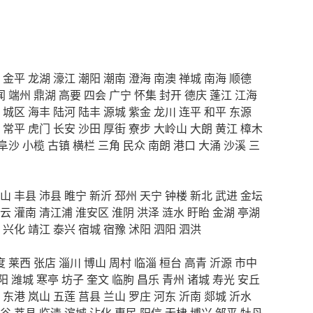
金平
龙湖
濠江
潮阳
潮南
澄海
南澳
禅城
南海
顺德
闻
端州
鼎湖
高要
四会
广宁
怀集
封开
德庆
蓬江
江海
城区
海丰
陆河
陆丰
源城
紫金
龙川
连平
和平
东源
常平
虎门
长安
沙田
厚街
寮步
大岭山
大朗
黄江
樟木
阜沙
小榄
古镇
横栏
三角
民众
南朗
港口
大涌
沙溪
三
山
丰县
沛县
睢宁
新沂
邳州
天宁
钟楼
新北
武进
金坛
云
灌南
清江浦
淮安区
淮阴
洪泽
涟水
盱眙
金湖
亭湖
兴化
靖江
泰兴
宿城
宿豫
沭阳
泗阳
泗洪
度
莱西
张店
淄川
博山
周村
临淄
桓台
高青
沂源
市中
阳
潍城
寒亭
坊子
奎文
临朐
昌乐
青州
诸城
寿光
安丘
东港
岚山
五莲
莒县
兰山
罗庄
河东
沂南
郯城
沂水
谷
莘县
临清
滨城
沾化
惠民
阳信
无棣
博兴
邹平
牡丹