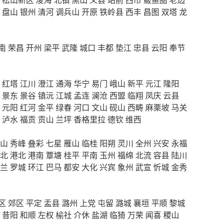
盘山
银州
清河
调兵山
开原
铁岭县
西丰
昌图
双塔
龙
南
荣昌
开州
梁平
武隆
城口
丰都
垫江
忠县
云阳
奉节
红塔
江川
澄江
通海
华宁
易门
峨山
新平
元江
隆阳
景东
景谷
镇沅
江城
孟连
澜沧
西盟
临翔
凤庆
云县
元阳
红河
金平
绿春
河口
文山
砚山
西畴
麻栗坡
马关
泸水
福贡
贡山
兰坪
香格里拉
德钦
维西
山
秀峰
叠彩
七星
雁山
临桂
阳朔
灵川
全州
兴安
永福
北
港北
港南
覃塘
桂平
平南
玉州
福绵
北流
容县
陆川
兰
罗城
环江
巴马
都安
大化
兴宾
象州
武宣
忻城
金秀
区
郊区
平定
盂县
潞州
上党
屯留
潞城
襄垣
平顺
黎城
昔阳
和顺
左权
榆社
介休
盐湖
临猗
万荣
闻喜
稷山