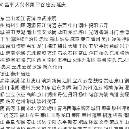
义
昌平
大兴
怀柔
平谷
密云
延庆
东
金山
松江
青浦
奉贤
崇明
州
梅州
汕尾
河源
阳江
清远
东莞
中山
潮州
揭阳
云浮
城
福田
罗湖
南山
宝安
龙岗
盐田
龙华
坪山
光明
香洲
斗门
金湾
丰
乳源瑶族自治县
赤坎
霞山
坡头
麻章
廉江
雷州
吴川
遂溪
徐
城
惠阳
博罗
惠东
龙门
梅江
梅县
大埔
丰顺
五华
平远
蕉岭
兴宁
山
连南
莞城
东城
南城
万江
石龙
石排
茶山
企石
桥头
东坑
横沥
梅
道滘
石岐
东区
西区
南区
五桂山
火炬开发区
黄圃
南头
东凤
惠来
云城
云安
罗定
新兴
郁南
镇江
泰州
宿迁
高淳
梁溪
锡山
惠山
滨湖
新吴
江阴
宜兴
云龙
鼓楼
贾汪
泉山
铜
崇川
港闸
通州
海安
如东
启东
如皋
海门
海州
连云
赣榆
东海
灌
都
宝应
仪征
高邮
京口
润州
丹徒
丹阳
扬中
句容
海陵
高港
姜堰
照
临沂
德州
聊城
滨州
菏泽
阴
商河
市南
市北
李沧
崂山
青岛西海岸新区
城阳
即墨
胶州
平
广饶
芝罘
福山
牟平
莱山
长岛
龙口
莱阳
莱州
蓬莱
招远
栖霞
海
山
曲阜
邹城
泰山
岱岳
宁阳
东平
新泰
肥城
环翠
文登
荣成
乳山
邑
齐河
平原
夏津
武城
乐陵
禹城
东昌府
茌平
东阿
冠县
高唐
阳