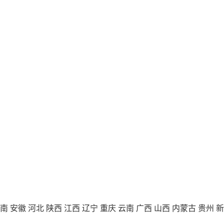
南
安徽
河北
陕西
江西
辽宁
重庆
云南
广西
山西
内蒙古
贵州
新