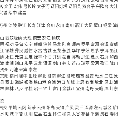
塔
文圣
宏伟
弓长岭
太子河
辽阳灯塔
辽阳县
双台子
兴隆台
大洼
兴城
绥中
建昌
万州
涪陵
黔江
长寿
江津
合川
永川
南川
綦江
大足
璧山
铜梁
潼
山
西双版纳
大理
德宏
怒江
迪庆
明
禄劝
寻甸
安宁
麒麟
沾益
马龙
陆良
师宗
罗平
富源
会泽
宣威
江
镇雄
彝良
威信
水富
古城
玉龙
永胜
华坪
宁蒗
思茅
宁洱
墨江
姚
永仁
元谋
武定
禄丰
个旧
开远
蒙自
弥勒
屏边
建水
石屏
泸西
渡
南涧
巍山
永平
云龙
洱源
剑川
鹤庆
芒市
瑞丽
梁河
盈江
陇川
贺州
河池
来宾
崇左
宾阳
横州
城中
鱼峰
柳北
柳南
柳江
柳城
鹿寨
融安
融水
三江
象
县
蒙山
海城
银海
铁山港
合浦
港口
防城
上思
钦南
钦北
灵山
浦
林
隆林
八步
平桂
昭平
钟山
富川
金城江
宜州
南丹
天峨
凤山
东
梁
古交
平城
云冈
新荣
云州
阳高
天镇
广灵
灵丘
浑源
左云
城区
矿
水
朔城
平鲁
山阴
应县
右玉
怀仁
榆次
太谷
祁县
平遥
灵石
寿阳