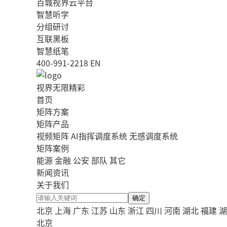
百城视界云平台
智慧听学
分组研讨
互联黑板
智慧纸笔
400-991-2218
EN
视界无限精彩
首页
矩阵方案
矩阵产品
视频矩阵
AI指挥调度系统
无感调度系统
矩阵案例
能源
金融
公安
部队
其它
新闻资讯
关于我们
确定
北京
上海
广东
江苏
山东
浙江
四川
河南
湖北
福建
湖
北京