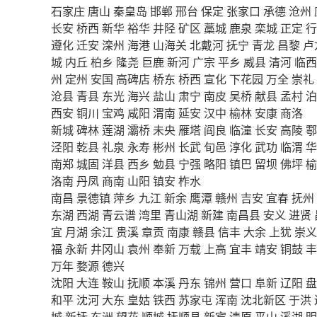
石家庄
唐山
秦皇岛
邯郸
邢台
保定
张家口
承德
沧州
长安
桥西
新华
裕华
井陉
矿区
藁城
鹿泉
栾城
正定
行
遵化
迁安
滦州
海港
山海关
北戴河
抚宁
青龙
昌黎
卢
城
内丘
柏乡
隆尧
巨鹿
新河
广宗
平乡
威县
清河
临西
州
定州
安国
高碑店
桥东
桥西
宣化
下花园
万全
崇礼
沧县
青县
东光
海兴
盐山
肃宁
南皮
吴桥
献县
孟村
泊
西安
铜川
宝鸡
咸阳
渭南
延安
汉中
榆林
安康
商洛
新城
碑林
莲湖
灞桥
未央
雁塔
阎良
临潼
长安
高陵
鄠
泾阳
乾县
礼泉
永寿
彬州
长武
旬邑
淳化
武功
临渭
华
南郑
城固
洋县
西乡
勉县
宁强
略阳
镇巴
留坝
佛坪
榆
洛南
丹凤
商南
山阳
镇安
柞水
南昌
景德镇
萍乡
九江
新余
鹰潭
赣州
吉安
宜春
抚州
东湖
西湖
青云谱
湾里
青山湖
新建
南昌县
安义
进贤
宜
月湖
余江
贵溪
章贡
南康
赣县
信丰
大余
上犹
崇义
福
永新
井冈山
袁州
奉新
万载
上高
宜丰
靖安
铜鼓
丰
万年
婺源
德兴
沈阳
大连
鞍山
抚顺
本溪
丹东
锦州
营口
阜新
辽阳
盘
和平
沈河
大东
皇姑
铁西
苏家屯
浑南
沈北新区
于洪
城
新抚
东洲
望花
顺城
抚顺县
新宾
清原
平山
溪湖
明