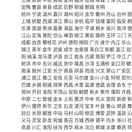
定陶
曹县
单县
成武
巨野
郓城
鄄城
东明
杭州
宁波
温州
嘉兴
湖州
绍兴
金华
衢州
舟山
台州
丽
上城
拱墅
西湖
滨江
萧山
余杭
临平
钱塘
富阳
临安
桐
乐清
南湖
秀洲
嘉善
海盐
海宁
平湖
桐乡
吴兴
南浔
德
江山
定海
普陀
岱山
嵊泗
椒江
黄岩
路桥
玉环
三门
天
成都
自贡
攀枝花
泸州
德阳
绵阳
广元
遂宁
内江
乐山
锦江
青羊
金牛
武侯
成华
龙泉驿
青白江
新都
温江
双
阳
纳溪
龙马潭
泸县
合江
叙永
古蔺
旌阳
罗江
中江
广
射洪
市中
东兴
威远
资中
隆昌
沙湾
五通桥
金口河
犍
南溪
叙州
江安
长宁
高县
珙县
筠连
兴文
屏山
广安区
通江
南江
雁江
安岳
乐至
马尔康
金川
小金
阿坝
若尔
巴塘
乡城
稻城
得荣
西昌
木里
盐源
德昌
会理
会东
宁
郑州
开封
洛阳
平顶山
安阳
鹤壁
新乡
焦作
濮阳
许昌
中原
二七
管城
金水
上街
惠济
中牟
巩义
荥阳
新密
新
伊川
偃师
新华
卫东
石龙
湛河
宝丰
叶县
鲁山
郏县
舞
封丘
长垣
解放
中站
马村
山阳
修武
博爱
武陟
温县
沁
义马
灵宝
卧龙
宛城
南召
方城
西峡
镇平
内乡
淅川
社
息县
川汇
淮阳
扶沟
西华
商水
沈丘
郸城
太康
鹿邑
项