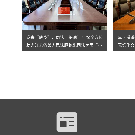
卷宗“瘦身”，司法“提速”！itc全方位
真·遥遥
助力江苏省某人民法庭跑出司法为民“加
无纸化会
速度”
企打造一