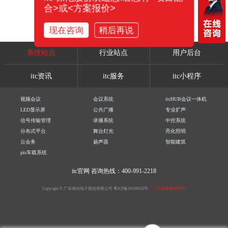
合>或<方案报价>
现在咨询
稍后再说
系统站点
行业站点
用户后台
itc资讯
itc服务
itc小程序
视频会议
会议系统
itcHUB会议一体机
LED显示屏
公共广播
专业扩声
信号传输管理
录播系统
中控系统
分布式平台
舞台灯光
亮化照明
云会务
扬声器
智能建筑
pis车载系统
itc官网
咨询热线：400-991-2218
Copyright © 广东保伦电子股份有限公司
粤ICP备16106620号
产品参数解释声明