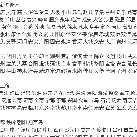
廊坊
衡水
唐
灵寿
高邑
深泽
赞皇
无极
平山
元氏
赵县
辛集
晋州
新乐
路南
龙
邯山
丛台
复兴
峰峰
肥乡
永年
临漳
成安
大名
涉县
磁县
邱县
南宫
沙河
竞秀
莲池
满城
清苑
徐水
涞水
阜平
定兴
唐县
高阳
张北
康保
沽源
尚义
蔚县
阳原
怀安
怀来
涿鹿
赤城
双桥
双滦
鹰
头
黄骅
河间
安次
广阳
固安
永清
香河
大城
文安
大厂
霸州
三河
邑
蓝田
周至
王益
印台
耀州
宜君
渭滨
金台
陈仓
凤翔
岐山
扶风
州
潼关
大荔
合阳
澄城
蒲城
白水
富平
韩城
华阴
宝塔
安塞
延长
阳
横山
神木
府谷
靖边
定边
绥德
米脂
佳县
吴堡
清涧
子洲
汉滨
上饶
昌江
珠山
浮梁
安源
湘东
莲花
上栗
芦溪
浔阳
濂溪
柴桑
武宁
修
安远
龙南
定南
全南
宁都
于都
兴国
会昌
寻乌
石城
瑞金
南康
城
樟树
高安
临川
东乡
南城
黎川
南丰
崇仁
乐安
宜黄
金溪
资溪
锦
铁岭
朝阳
葫芦岛
辽中
康平
法库
新民
中山
西岗
沙河口
甘井子
旅顺口
金州
普兰
山
南芬
本溪
桓仁
振兴
元宝
振安
宽甸
东港
凤城
太和
古塔
凌河