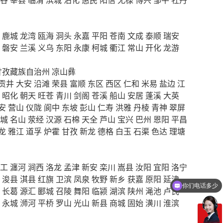
鹿城
龙湾
瓯海
洞头
永嘉
平阳
苍南
文成
泰顺
瑞安
磐安
兰溪
义乌
东阳
永康
柯城
衢江
常山
开化
龙游
甘孜藏族自治州
凉山彝
贡井
大安
沿滩
荣县
富顺
东区
西区
仁和
米易
盐边
江
昭化
朝天
旺苍
青川
剑阁
苍溪
船山
安居
蓬溪
大英
安
营山
仪陇
阆中
东坡
彭山
仁寿
洪雅
丹棱
青神
翠屏
城
名山
荥经
汉源
石棉
天全
芦山
宝兴
巴州
恩阳
平昌
龙
雅江
道孚
炉霍
甘孜
新龙
德格
白玉
石渠
色达
理塘
工
瀍河
涧西
洛龙
孟津
新安
栾川
嵩县
汝阳
宜阳
洛宁
浚县
淇县
红旗
卫滨
凤泉
牧野
新乡
获嘉
原阳
延津
你们电话多少
长葛
源汇
郾城
召陵
舞阳
临颍
湖滨
陕州
渑池
卢氏
永城
浉河
平桥
罗山
光山
新县
商城
固始
潢川
淮滨