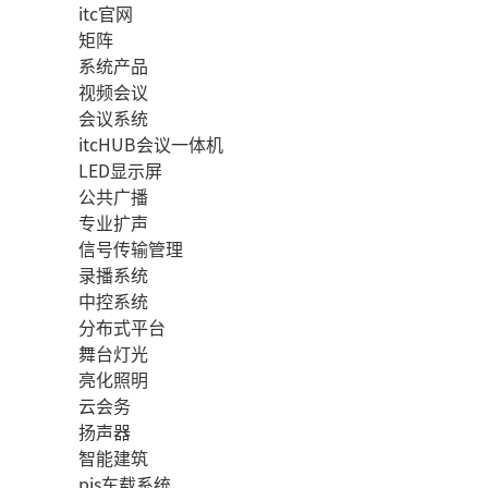
itc官网
矩阵
系统产品
视频会议
会议系统
itcHUB会议一体机
LED显示屏
公共广播
专业扩声
信号传输管理
录播系统
中控系统
分布式平台
舞台灯光
亮化照明
云会务
扬声器
智能建筑
pis车载系统