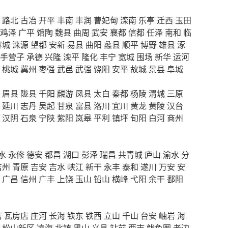
路北
古冶
开平
丰南
丰润
曹妃甸
滦南
乐亭
迁西
玉田
鸡泽
广平
馆陶
魏县
曲周
武安
襄都
信都
任泽
南和
临
容城
涞源
望都
安新
易县
曲阳
蠡县
顺平
博野
雄县
涿
手营子
承德
兴隆
滦平
隆化
丰宁
宽城
围场
新华
运河
桃城
冀州
枣强
武邑
武强
饶阳
安平
故城
景县
阜城
眉县
陇县
千阳
麟游
凤县
太白
秦都
杨陵
渭城
三原
延川
志丹
吴起
甘泉
富县
洛川
宜川
黄龙
黄陵
汉台
汉阴
石泉
宁陕
紫阳
岚皋
平利
镇坪
旬阳
白河
商州
水
永修
德安
都昌
湖口
彭泽
瑞昌
共青城
庐山
渝水
分
吉州
青原
吉安
吉水
峡江
新干
永丰
泰和
遂川
万安
安
广昌
信州
广丰
上饶
玉山
铅山
横峰
弋阳
余干
鄱阳
店
瓦房店
庄河
长海
铁东
铁西
立山
千山
台安
岫岩
海
松山新区
凌海
北镇
黑山
义县
站前
西市
鲅鱼圈
老边