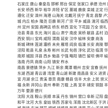
石家庄
唐山
秦皇岛
邯郸
邢台
保定
张家口
承德
沧州
长安
桥西
新华
裕华
井陉
矿区
藁城
鹿泉
栾城
正定
行
遵化
迁安
滦州
海港
山海关
北戴河
抚宁
青龙
昌黎
卢
城
内丘
柏乡
隆尧
巨鹿
新河
广宗
平乡
威县
清河
临西
州
定州
安国
高碑店
桥东
桥西
宣化
下花园
万全
崇礼
沧县
青县
东光
海兴
盐山
肃宁
南皮
吴桥
献县
孟村
泊
西安
铜川
宝鸡
咸阳
渭南
延安
汉中
榆林
安康
商洛
新城
碑林
莲湖
灞桥
未央
雁塔
阎良
临潼
长安
高陵
鄠
泾阳
乾县
礼泉
永寿
彬州
长武
旬邑
淳化
武功
临渭
华
南郑
城固
洋县
西乡
勉县
宁强
略阳
镇巴
留坝
佛坪
榆
洛南
丹凤
商南
山阳
镇安
柞水
南昌
景德镇
萍乡
九江
新余
鹰潭
赣州
吉安
宜春
抚州
东湖
西湖
青云谱
湾里
青山湖
新建
南昌县
安义
进贤
宜
月湖
余江
贵溪
章贡
南康
赣县
信丰
大余
上犹
崇义
福
永新
井冈山
袁州
奉新
万载
上高
宜丰
靖安
铜鼓
丰
万年
婺源
德兴
沈阳
大连
鞍山
抚顺
本溪
丹东
锦州
营口
阜新
辽阳
盘
和平
沈河
大东
皇姑
铁西
苏家屯
浑南
沈北新区
于洪
城
新抚
东洲
望花
顺城
抚顺县
新宾
清原
平山
溪湖
明