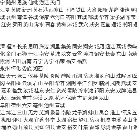
宁
随州
恩施
仙桃
潜江
天门
江夏
黄陂
新洲
黄石港
西塞山
下陆
铁山
大冶
阳新
茅箭
张湾
郧
城
襄州
南漳
谷城
保康
老河口
枣阳
宜城
鄂城
华容
梁子湖
东宝
红安
罗田
英山
浠水
蕲春
黄梅
麻城
武穴
咸安
嘉鱼
通城
崇阳
潭
福清
长乐
思明
海沧
湖里
集美
同安
翔安
城厢
涵江
荔城
秀屿
化
金门
石狮
晋江
南安
芗城
龙文
云霄
漳浦
诏安
长泰
东山
南靖
霞浦
古田
屏南
寿宁
周宁
柘荣
福安
福鼎
永州
怀化
娄底
湘西
峰
天元
渌口
攸县
茶陵
炎陵
醴陵
雨湖
岳塘
湘乡
韶山
珠晖
雁峰
冈
岳阳楼
云溪
君山
岳阳
华容
湘阴
平江
汨罗
临湘
武陵
鼎城
安
嘉禾
临武
汝城
桂东
安仁
资兴
零陵
冷水滩
祁阳
东安
双牌
道县
水江
涟源
吉首
泸溪
凤凰
花垣
保靖
古丈
永顺
龙山
阜阳
宿州
六安
亳州
池州
宣城
江
鸠江
三山
无为
芜湖
繁昌
南陵
龙子湖
蚌山
禹会
淮上
怀远
五
枞阳
迎江
大观
宜秀
怀宁
太湖
宿松
望江
岳西
桐城
屯溪
黄山
埇桥
砀山
萧县
灵璧
泗县
金安
裕安
叶集
霍邱
舒城
金寨
霍山