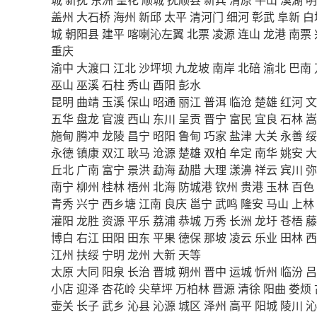
盖州
大石桥
海州
新邱
太平
清河门
细河
彰武
阜新
白
城
朝阳县
建平
喀喇沁左翼
北票
凌源
连山
龙港
南票
重庆
渝中
大渡口
江北
沙坪坝
九龙坡
南岸
北碚
渝北
巴南
巫山
巫溪
石柱
秀山
酉阳
彭水
昆明
曲靖
玉溪
保山
昭通
丽江
普洱
临沧
楚雄
红河
文
五华
盘龙
官渡
西山
东川
呈贡
晋宁
富民
宜良
石林
嵩
施甸
腾冲
龙陵
昌宁
昭阳
鲁甸
巧家
盐津
大关
永善
绥
永德
镇康
双江
耿马
沧源
楚雄
双柏
牟定
南华
姚安
大
丘北
广南
富宁
景洪
勐海
勐腊
大理
漾濞
祥云
宾川
弥
南宁
柳州
桂林
梧州
北海
防城港
钦州
贵港
玉林
百色
青秀
兴宁
西乡塘
江南
良庆
邕宁
武鸣
隆安
马山
上林
灌阳
龙胜
资源
平乐
荔浦
恭城
万秀
长洲
龙圩
苍梧
藤
博白
右江
田阳
田东
平果
德保
那坡
凌云
乐业
田林
西
江州
扶绥
宁明
龙州
大新
天等
太原
大同
阳泉
长治
晋城
朔州
晋中
运城
忻州
临汾
吕
小店
迎泽
杏花岭
尖草坪
万柏林
晋源
清徐
阳曲
娄烦
壶关
长子
武乡
沁县
沁源
城区
泽州
高平
阳城
陵川
沁