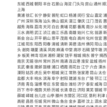
东城
西城
朝阳
丰台
石景山
海淀
门头沟
房山
通州
顺
上海
黄浦
徐汇
长宁
静安
普陀
虹口
杨浦
闵行
宝山
嘉定
浦
广州
深圳
珠海
汕头
佛山
韶关
湛江
肇庆
江门
茂名
惠
越秀
海珠
荔湾
天河
白云
黄埔
花都
番禺
南沙
从化
增
三水
高明
武江
浈江
曲江
乐昌
南雄
始兴
仁化
翁源
新
新会
台山
开平
鹤山
恩平
茂南
电白
高州
化州
信宜
惠
江城
阳东
阳西
阳春
清城
清新
英德
连州
佛冈
阳山
连
头
谢岗
塘厦
清溪
凤岗
麻涌
中堂
高埗
石碣
望牛墩
洪
乡
板芙
神湾
坦洲
湘桥
潮安
饶平
榕城
揭东
普宁
揭西
南京
无锡
徐州
常州
苏州
南通
连云港
淮安
盐城
扬州
玄武
秦淮
建邺
鼓楼
浦口
栖霞
雨花台
江宁
六合
溧水
溧阳
姑苏
虎丘
吴中
相城
吴江
常熟
张家港
昆山
太仓
盐都
大丰
响水
滨海
阜宁
射阳
建湖
东台
广陵
邗江
江
济南
青岛
淄博
枣庄
东营
烟台
潍坊
济宁
泰安
威海
日
历下
市中
槐荫
天桥
历城
长清
章丘
济阳
莱芜
钢城
平
薛城
峄城
台儿庄
山亭
滕州
东营区
河口区
垦利
利津
高密
昌邑
任城
兖州
微山
鱼台
金乡
嘉祥
汶上
泗水
梁
兰陵
费县
平邑
莒南
蒙阴
临沭
德城
陵城
宁津
庆云
临