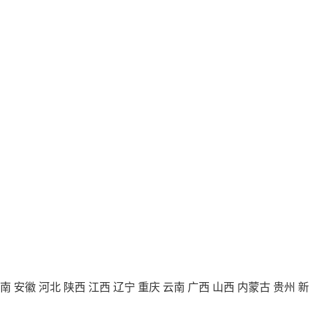
南
安徽
河北
陕西
江西
辽宁
重庆
云南
广西
山西
内蒙古
贵州
新