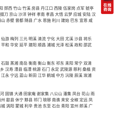
阳
郧西
竹山
竹溪
房县
丹江口
西陵
伍家岗
点军
猇亭
掇刀
京山
沙洋
钟祥
孝南
孝昌
大悟
云梦
应城
安陆
汉
通山
赤壁
曾都
随县
广水
恩施
利川
建始
巴东
宣恩
咸
仙游
梅列
三元
明溪
清流
宁化
大田
尤溪
沙县
将乐
平和
华安
延平
建阳
顺昌
浦城
光泽
松溪
政和
邵武
石鼓
蒸湘
南岳
衡南
衡山
衡东
祁东
耒阳
常宁
双清
乡
汉寿
澧县
临澧
桃源
石门
永定
武陵源
慈利
桑植
资
江永
宁远
蓝山
新田
江华
鹤城
中方
沅陵
辰溪
溆浦
河
固镇
大通
田家庵
谢家集
八公山
潘集
凤台
花山
雨
徽州
歙县
休宁
黟县
祁门
琅琊
南谯
来安
全椒
定远
凤
谯城
涡阳
蒙城
利辛
贵池
东至
石台
青阳
宣州
郎溪
广