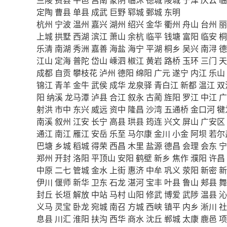
定陶
曹县
单县
成武
巨野
郓城
鄄城
东明
杭州
宁波
温州
嘉兴
湖州
绍兴
金华
衢州
舟山
台州
丽
上城
拱墅
西湖
滨江
萧山
余杭
临平
钱塘
富阳
临安
桐
乐清
南湖
秀洲
嘉善
海盐
海宁
平湖
桐乡
吴兴
南浔
德
江山
定海
普陀
岱山
嵊泗
椒江
黄岩
路桥
玉环
三门
天
成都
自贡
攀枝花
泸州
德阳
绵阳
广元
遂宁
内江
乐山
锦江
青羊
金牛
武侯
成华
龙泉驿
青白江
新都
温江
双
阳
纳溪
龙马潭
泸县
合江
叙永
古蔺
旌阳
罗江
中江
广
射洪
市中
东兴
威远
资中
隆昌
沙湾
五通桥
金口河
犍
南溪
叙州
江安
长宁
高县
珙县
筠连
兴文
屏山
广安区
通江
南江
雁江
安岳
乐至
马尔康
金川
小金
阿坝
若尔
巴塘
乡城
稻城
得荣
西昌
木里
盐源
德昌
会理
会东
宁
郑州
开封
洛阳
平顶山
安阳
鹤壁
新乡
焦作
濮阳
许昌
中原
二七
管城
金水
上街
惠济
中牟
巩义
荥阳
新密
新
伊川
偃师
新华
卫东
石龙
湛河
宝丰
叶县
鲁山
郏县
舞
封丘
长垣
解放
中站
马村
山阳
修武
博爱
武陟
温县
沁
义马
灵宝
卧龙
宛城
南召
方城
西峡
镇平
内乡
淅川
社
息县
川汇
淮阳
扶沟
西华
商水
沈丘
郸城
太康
鹿邑
项