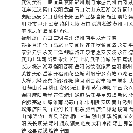
武汉
黄石
十堰
宜昌
襄阳
鄂州
荆门
孝感
荆州
黄冈
咸
江岸
江汉
硚口
汉阳
武昌
青山
洪山
东西湖
汉南
蔡甸
夷陵
远安
兴山
秭归
长阳
五峰
宜都
当阳
枝江
襄城
樊
川
沙市
荆州
公安
监利
江陵
石首
洪湖
松滋
黄州
团风
丰
来凤
鹤峰
仙桃
潜江
福州
厦门
莆田
三明
泉州
漳州
南平
龙岩
宁德
鼓楼
台江
仓山
马尾
晋安
闽侯
连江
罗源
闽清
永泰
平
泰宁
建宁
永安
丰泽
鲤城
洛江
泉港
惠安
安溪
永春
德
武夷山
建瓯
新罗
永定
长汀
上杭
武平
连城
漳平
蕉城
长沙
株洲
湘潭
衡阳
邵阳
岳阳
常德
张家界
益阳
郴州
芙蓉
天心
岳麓
开福
雨花
望城
浏阳
宁乡
荷塘
芦淞
石
大祥
北塔
邵东
新邵
邵阳
隆回
洞口
绥宁
新宁
城步
武
阳
赫山
南县
桃江
安化
沅江
北湖
苏仙
桂阳
宜章
永兴
会同
麻阳
新晃
芷江
靖州
通道
洪江
娄星
双峰
新化
冷
合肥
芜湖
蚌埠
淮南
马鞍山
淮北
铜陵
安庆
黄山
滁州
瑶海
庐阳
蜀山
包河
长丰
肥东
肥西
庐江
巢湖
镜湖
弋
山
博望
含山
和县
当涂
相山
杜集
烈山
濉溪
铜官
义安
阳
天长
明光
颍州
颍东
颍泉
临泉
太和
阜南
颍上
界首
德
泾县
绩溪
旌德
宁国