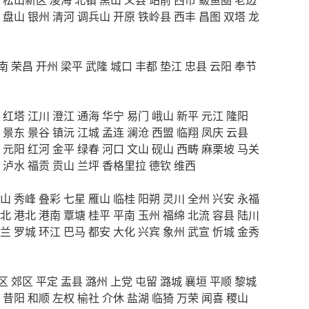
盘山
银州
清河
调兵山
开原
铁岭县
西丰
昌图
双塔
龙
南
荣昌
开州
梁平
武隆
城口
丰都
垫江
忠县
云阳
奉节
红塔
江川
澄江
通海
华宁
易门
峨山
新平
元江
隆阳
景东
景谷
镇沅
江城
孟连
澜沧
西盟
临翔
凤庆
云县
元阳
红河
金平
绿春
河口
文山
砚山
西畴
麻栗坡
马关
泸水
福贡
贡山
兰坪
香格里拉
德钦
维西
山
秀峰
叠彩
七星
雁山
临桂
阳朔
灵川
全州
兴安
永福
北
港北
港南
覃塘
桂平
平南
玉州
福绵
北流
容县
陆川
兰
罗城
环江
巴马
都安
大化
兴宾
象州
武宣
忻城
金秀
区
郊区
平定
盂县
潞州
上党
屯留
潞城
襄垣
平顺
黎城
昔阳
和顺
左权
榆社
介休
盐湖
临猗
万荣
闻喜
稷山