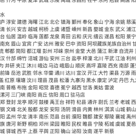
水
庐
淳安
建德
海曙
江北
北仑
镇海
鄞州
奉化
象山
宁海
余姚
慈溪
清
长兴
安吉
越城
柯桥
上虞
诸暨
嵊州
新昌
婺城
金东
武义
浦江
台
仙居
温岭
临海
莲都
龙泉
青田
云和
庆元
缙云
遂昌
松阳
景宁
南充
眉山
宜宾
广安
达州
雅安
巴中
资阳
阿坝藏族羌族自治州
流
郫都
简阳
都江堰
彭州
邛崃
崇州
金堂
大邑
蒲江
新津
自流井
汉
什邡
绵竹
涪城
游仙
安州
三台
盐亭
梓潼
北川
平武
江油
利州
为
井研
夹江
沐川
峨边
马边
峨眉山
顺庆
高坪
嘉陵
西充
南部
蓬
前锋
岳池
武胜
邻水
华蓥
通川
达川
宣汉
开江
大竹
渠县
万源
雨
盖
红原
壤塘
汶川
理县
茂县
松潘
九寨沟
黑水
康定
泸定
丹巴
九
南
普格
布拖
金阳
昭觉
喜德
冕宁
越西
甘洛
美姑
雷波
漯河
三门峡
南阳
商丘
信阳
周口
驻马店
郑
登封
龙亭
顺河
鼓楼
禹王台
祥符
杞县
通许
尉氏
兰考
老城
西
钢
文峰
北关
殷都
龙安
安阳
汤阴
滑县
内黄
林州
淇滨
山城
鹤山
阳
孟州
华龙
清丰
南乐
范县
台前
濮阳
魏都
建安
鄢陵
襄城
禹州
旗
唐河
新野
桐柏
邓州
梁园
睢阳
民权
睢县
宁陵
柘城
虞城
夏邑
城
驿城
西平
上蔡
平舆
正阳
确山
泌阳
汝南
遂平
新蔡