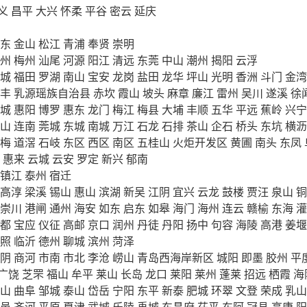
义
昌平
大兴
怀柔
平谷
密云
延庆
东
金山
松江
青浦
奉贤
崇明
州
梅州
汕尾
河源
阳江
清远
东莞
中山
潮州
揭阳
云浮
城
福田
罗湖
南山
宝安
龙岗
盐田
龙华
坪山
光明
香洲
斗门
金湾
丰
乳源瑶族自治县
赤坎
霞山
坡头
麻章
廉江
雷州
吴川
遂溪
徐
城
惠阳
博罗
惠东
龙门
梅江
梅县
大埔
丰顺
五华
平远
蕉岭
兴宁
山
连南
莞城
东城
南城
万江
石龙
石排
茶山
企石
桥头
东坑
横沥
梅
道滘
石岐
东区
西区
南区
五桂山
火炬开发区
黄圃
南头
东凤
惠来
云城
云安
罗定
新兴
郁南
镇江
泰州
宿迁
高淳
梁溪
锡山
惠山
滨湖
新吴
江阴
宜兴
云龙
鼓楼
贾汪
泉山
铜
崇川
港闸
通州
海安
如东
启东
如皋
海门
海州
连云
赣榆
东海
灌
都
宝应
仪征
高邮
京口
润州
丹徒
丹阳
扬中
句容
海陵
高港
姜堰
照
临沂
德州
聊城
滨州
菏泽
阴
商河
市南
市北
李沧
崂山
青岛西海岸新区
城阳
即墨
胶州
平
广饶
芝罘
福山
牟平
莱山
长岛
龙口
莱阳
莱州
蓬莱
招远
栖霞
海
山
曲阜
邹城
泰山
岱岳
宁阳
东平
新泰
肥城
环翠
文登
荣成
乳山
邑
齐河
平原
夏津
武城
乐陵
禹城
东昌府
茌平
东阿
冠县
高唐
阳