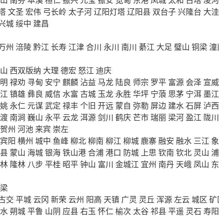
塔
文圣
宏伟
弓长岭
太子河
辽阳灯塔
辽阳县
双台子
兴隆台
大洼
兴城
绥中
建昌
万州
涪陵
黔江
长寿
江津
合川
永川
南川
綦江
大足
璧山
铜梁
潼
山
西双版纳
大理
德宏
怒江
迪庆
明
禄劝
寻甸
安宁
麒麟
沾益
马龙
陆良
师宗
罗平
富源
会泽
宣威
江
镇雄
彝良
威信
水富
古城
玉龙
永胜
华坪
宁蒗
思茅
宁洱
墨江
姚
永仁
元谋
武定
禄丰
个旧
开远
蒙自
弥勒
屏边
建水
石屏
泸西
渡
南涧
巍山
永平
云龙
洱源
剑川
鹤庆
芒市
瑞丽
梁河
盈江
陇川
贺州
河池
来宾
崇左
宾阳
横州
城中
鱼峰
柳北
柳南
柳江
柳城
鹿寨
融安
融水
三江
象
县
蒙山
海城
银海
铁山港
合浦
港口
防城
上思
钦南
钦北
灵山
浦
林
隆林
八步
平桂
昭平
钟山
富川
金城江
宜州
南丹
天峨
凤山
东
梁
古交
平城
云冈
新荣
云州
阳高
天镇
广灵
灵丘
浑源
左云
城区
矿
水
朔城
平鲁
山阴
应县
右玉
怀仁
榆次
太谷
祁县
平遥
灵石
寿阳