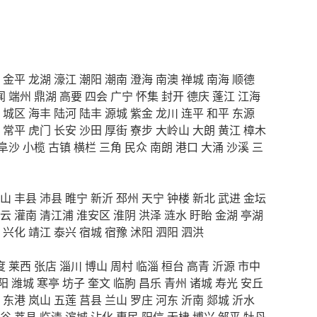
金平
龙湖
濠江
潮阳
潮南
澄海
南澳
禅城
南海
顺德
闻
端州
鼎湖
高要
四会
广宁
怀集
封开
德庆
蓬江
江海
城区
海丰
陆河
陆丰
源城
紫金
龙川
连平
和平
东源
常平
虎门
长安
沙田
厚街
寮步
大岭山
大朗
黄江
樟木
阜沙
小榄
古镇
横栏
三角
民众
南朗
港口
大涌
沙溪
三
山
丰县
沛县
睢宁
新沂
邳州
天宁
钟楼
新北
武进
金坛
云
灌南
清江浦
淮安区
淮阴
洪泽
涟水
盱眙
金湖
亭湖
兴化
靖江
泰兴
宿城
宿豫
沭阳
泗阳
泗洪
度
莱西
张店
淄川
博山
周村
临淄
桓台
高青
沂源
市中
阳
潍城
寒亭
坊子
奎文
临朐
昌乐
青州
诸城
寿光
安丘
东港
岚山
五莲
莒县
兰山
罗庄
河东
沂南
郯城
沂水
谷
莘县
临清
滨城
沾化
惠民
阳信
无棣
博兴
邹平
牡丹