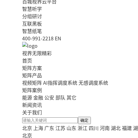
百城视界云平台
智慧听学
分组研讨
互联黑板
智慧纸笔
400-991-2218
EN
视界无限精彩
首页
矩阵方案
矩阵产品
视频矩阵
AI指挥调度系统
无感调度系统
矩阵案例
能源
金融
公安
部队
其它
新闻资讯
关于我们
确定
北京
上海
广东
江苏
山东
浙江
四川
河南
湖北
福建
湖
北京