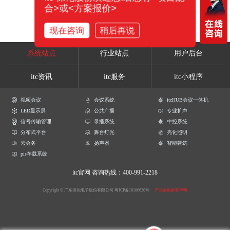
合>或<方案报价>
现在咨询
稍后再说
系统站点
行业站点
用户后台
itc资讯
itc服务
itc小程序
视频会议
会议系统
itcHUB会议一体机
LED显示屏
公共广播
专业扩声
信号传输管理
录播系统
中控系统
分布式平台
舞台灯光
亮化照明
云会务
扬声器
智能建筑
pis车载系统
itc官网
咨询热线：400-991-2218
Copyright © 广东保伦电子股份有限公司
粤ICP备16106620号
产品参数解释声明