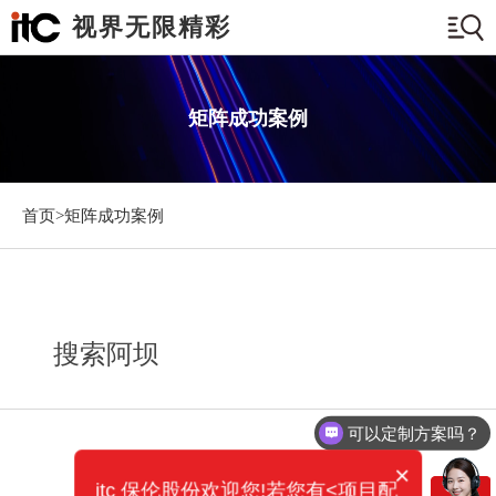
视界无限精彩
矩阵成功案例
首页>
矩阵成功案例
搜索阿坝
可以定制方案吗？
×
itc 保伦股份欢迎您!若您有<项目配