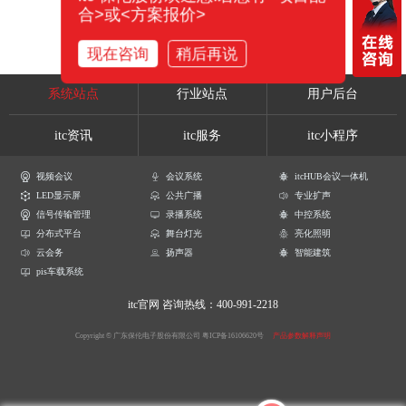
合>或<方案报价>
现在咨询
稍后再说
系统站点
行业站点
用户后台
itc资讯
itc服务
itc小程序
视频会议
会议系统
itcHUB会议一体机
LED显示屏
公共广播
专业扩声
信号传输管理
录播系统
中控系统
分布式平台
舞台灯光
亮化照明
云会务
扬声器
智能建筑
pis车载系统
itc官网
咨询热线：400-991-2218
Copyright © 广东保伦电子股份有限公司
粤ICP备16106620号
产品参数解释声明