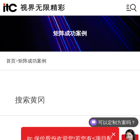
视界无限精彩
矩阵成功案例
首页>
矩阵成功案例
搜索黄冈
可以定制方案吗？
×
itc 保伦股份欢迎您!若您有<项目配