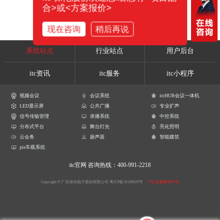
合>或<方案报价>
现在咨询
稍后再说
系统站点
行业站点
用户后台
itc资讯
itc服务
itc小程序
视频会议
会议系统
itcHUB会议一体机
LED显示屏
公共广播
专业扩声
信号传输管理
录播系统
中控系统
分布式平台
舞台灯光
亮化照明
云会务
扬声器
智能建筑
pis车载系统
itc官网
咨询热线：400-991-2218
Copyright © 广东保伦电子股份有限公司
粤ICP备16106620号
产品参数解释声明