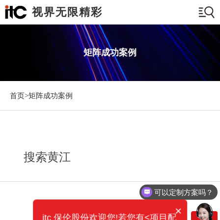
视界无限精彩
矩阵成功案例
首页>
矩阵成功案例
搜索黄江
可以定制方案吗？
×
itc 保伦股份欢迎您!若您有<项目配