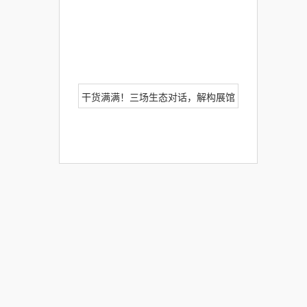
获“AAA知名商标品牌”！
干货满满！三场生态对话，解构展馆
变革路径！itc“数构展馆大生态·重
塑展馆新体验”线上直播推介会圆满
落幕！