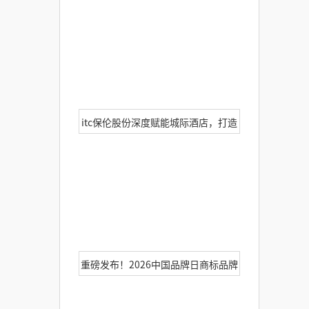
式文旅新体验
itc保伦股份深度赋能城际酒店，打造
全场景智慧会议中心
重磅发布！2026中国品牌日商标品牌
发展会议在京举行，itc保伦股份荣