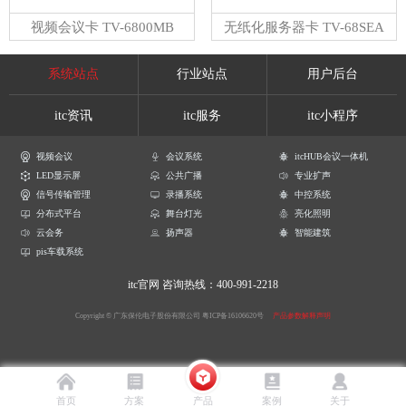
视频会议卡 TV-6800MB
无纸化服务器卡 TV-68SEA
系统站点
行业站点
用户后台
itc资讯
itc服务
itc小程序
视频会议
会议系统
itcHUB会议一体机
LED显示屏
公共广播
专业扩声
信号传输管理
录播系统
中控系统
分布式平台
舞台灯光
亮化照明
云会务
扬声器
智能建筑
pis车载系统
itc官网
咨询热线：400-991-2218
Copyright © 广东保伦电子股份有限公司
粤ICP备16106620号
产品参数解释声明
首页
方案
产品
案例
关于