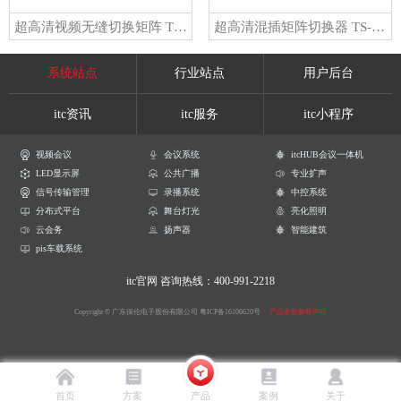
超高清视频无缝切换矩阵 TV-9104UHM
超高清混插矩阵切换器 TS-9436UHM-P
系统站点
行业站点
用户后台
itc资讯
itc服务
itc小程序
视频会议
会议系统
itcHUB会议一体机
LED显示屏
公共广播
专业扩声
信号传输管理
录播系统
中控系统
分布式平台
舞台灯光
亮化照明
云会务
扬声器
智能建筑
pis车载系统
itc官网
咨询热线：400-991-2218
Copyright © 广东保伦电子股份有限公司
粤ICP备16106620号
产品参数解释声明
首页
方案
产品
案例
关于