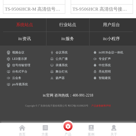
TS-9506HCR-M 高清信号接收器
TS-9506HCR 高清信号接收器
系统站点
行业站点
用户后台
itc资讯
itc服务
itc小程序
视频会议
会议系统
itcHUB会议一体机
LED显示屏
公共广播
专业扩声
信号传输管理
录播系统
中控系统
分布式平台
舞台灯光
亮化照明
云会务
扬声器
智能建筑
pis车载系统
itc官网
咨询热线：400-991-2218
Copyright © 广东保伦电子股份有限公司
粤ICP备16106620号
产品参数解释声明
首页
方案
产品
案例
关于