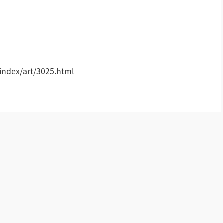
!
ndex/art/3025.html